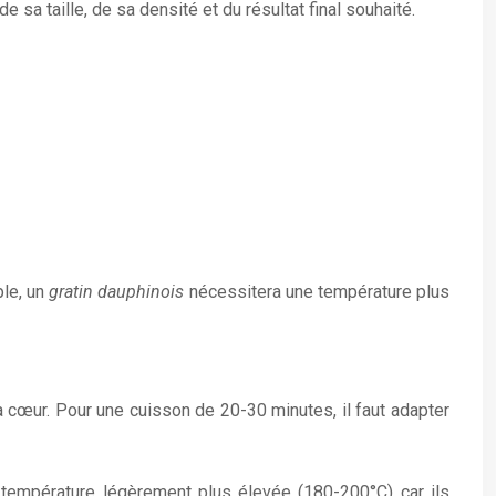
sa taille, de sa densité et du résultat final souhaité.
ple, un
gratin dauphinois
nécessitera une température plus
à cœur. Pour une cuisson de 20-30 minutes, il faut adapter
 température légèrement plus élevée (180-200°C) car ils