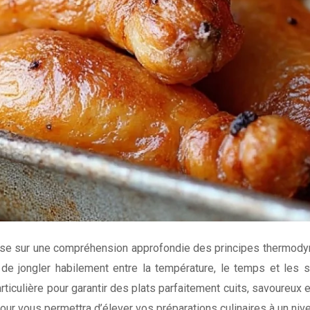
repose sur une compréhension approfondie des principes thermod
 de jongler habilement entre la température, le temps et les s
particulière pour garantir des plats parfaitement cuits, savoureux
ur vous permettra d’élever vos préparations culinaires à un nive