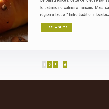
Le pain d’épices, cette délicieuse pâti
le patrimoine culinaire français. Mais 
région à l’autre ? Entre traditions locale
LIRE LA SUITE
1
2
3
…
6