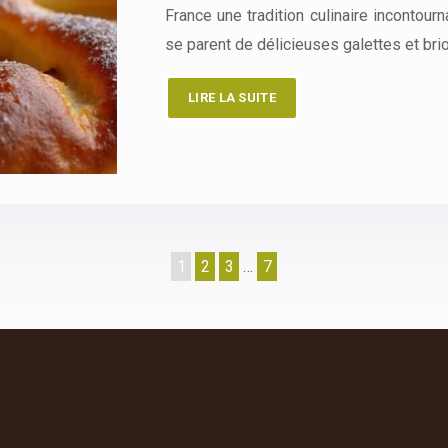
France une tradition culinaire incontour
se parent de délicieuses galettes et br
LIRE LA SUITE
1
2
3
…
7